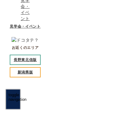
見学会・イベント
お近くのエリア
長野東北信版
新潟県版
toggle
navigation
コストを抑えて家を建てる
地域密着
住宅会社一覧