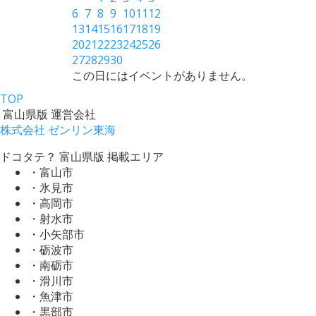
6
7
8
9
10
11
12
13
14
15
16
17
18
19
20
21
22
23
24
25
26
27
28
29
30
この日にはイベントがありません。
TOP
富山県版 運営会社
株式会社 ゼンリン東海
ドコタテ？ 富山県版 掲載エリア
・富山市
・氷見市
・高岡市
・射水市
・小矢部市
・砺波市
・南砺市
・滑川市
・魚津市
・黒部市