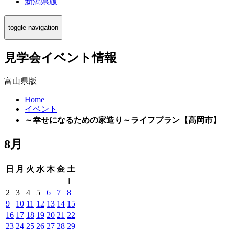
新潟県版
toggle navigation
見学会イベント情報
富山県版
Home
イベント
～幸せになるための家造り～ライフプラン【高岡市】
8月
日
月
火
水
木
金
土
1
2
3
4
5
6
7
8
9
10
11
12
13
14
15
16
17
18
19
20
21
22
23
24
25
26
27
28
29