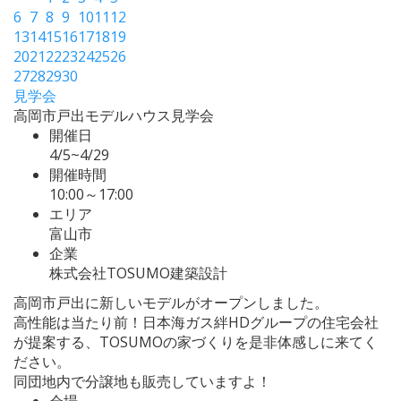
6
7
8
9
10
11
12
13
14
15
16
17
18
19
20
21
22
23
24
25
26
27
28
29
30
見学会
高岡市戸出モデルハウス見学会
開催日
4/5~4/29
開催時間
10:00～17:00
エリア
富山市
企業
株式会社TOSUMO建築設計
高岡市戸出に新しいモデルがオープンしました。
高性能は当たり前！日本海ガス絆HDグループの住宅会社
が提案する、TOSUMOの家づくりを是非体感しに来てく
ださい。
同団地内で分譲地も販売していますよ！
会場