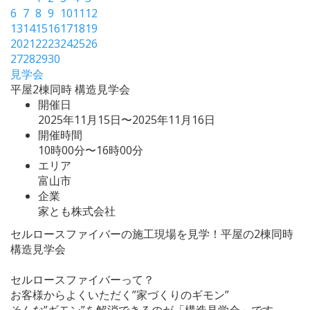
6
7
8
9
10
11
12
13
14
15
16
17
18
19
20
21
22
23
24
25
26
27
28
29
30
見学会
平屋2棟同時 構造見学会
開催日
2025年11月15日〜2025年11月16日
開催時間
10時00分〜16時00分
エリア
富山市
企業
家とも株式会社
セルロースファイバーの施工現場を見学！平屋の2棟同時
構造見学会
セルロースファイバーって？
お客様からよくいただく”家づくりのギモン”
そんな”ギモン”を解消できるのが「構造見学会」です