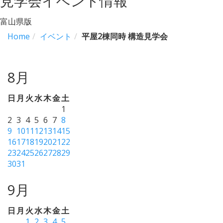
見学会イベント情報
富山県版
Home
イベント
平屋2棟同時 構造見学会
8月
日
月
火
水
木
金
土
1
2
3
4
5
6
7
8
9
10
11
12
13
14
15
16
17
18
19
20
21
22
23
24
25
26
27
28
29
30
31
9月
日
月
火
水
木
金
土
1
2
3
4
5