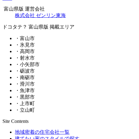
富山県版 運営会社
株式会社 ゼンリン東海
ドコタテ？ 富山県版 掲載エリア
・富山市
・氷見市
・高岡市
・射水市
・小矢部市
・砺波市
・南砺市
・滑川市
・魚津市
・黒部市
・上市町
・立山町
Site Contents
地域密着の住宅会社一覧
建てたい家のスタイルで探す