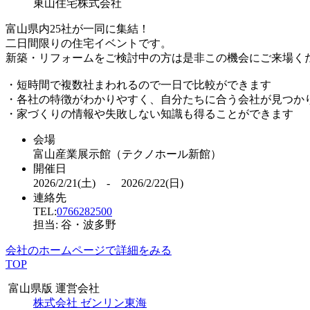
東山住宅株式会社
富山県内25社が一同に集結！
二日間限りの住宅イベントです。
新築・リフォームをご検討中の方は是非この機会にご来場く
・短時間で複数社まわれるので一日で比較ができます
・各社の特徴がわかりやすく、自分たちに合う会社が見つか
・家づくりの情報や失敗しない知識も得ることができます
会場
富山産業展示館（テクノホール新館）
開催日
2026/2/21(土) - 2026/2/22(日)
連絡先
TEL:
0766282500
担当: 谷・波多野
会社のホームページで詳細をみる
TOP
富山県版 運営会社
株式会社 ゼンリン東海