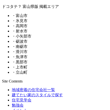
ドコタテ？ 富山県版 掲載エリア
・富山市
・氷見市
・高岡市
・射水市
・小矢部市
・砺波市
・南砺市
・滑川市
・魚津市
・黒部市
・上市町
・立山町
Site Contents
地域密着の住宅会社一覧
建てたい家のスタイルで探す
住宅見学会
勉強会