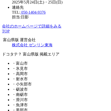
2025年5月24日(土)・25日(日)
連絡先
TEL:
050-1404-9376
担当:日影
会社のホームページで詳細をみる
TOP
富山県版 運営会社
株式会社 ゼンリン東海
ドコタテ？ 富山県版 掲載エリア
・富山市
・氷見市
・高岡市
・射水市
・小矢部市
・砺波市
・南砺市
・滑川市
・魚津市
・黒部市