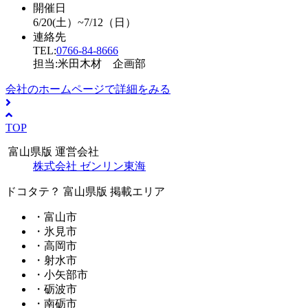
開催日
6/20(土）~7/12（日）
連絡先
TEL:
0766-84-8666
担当:米田木材 企画部
会社のホームページで詳細をみる
TOP
富山県版 運営会社
株式会社 ゼンリン東海
ドコタテ？ 富山県版 掲載エリア
・富山市
・氷見市
・高岡市
・射水市
・小矢部市
・砺波市
・南砺市