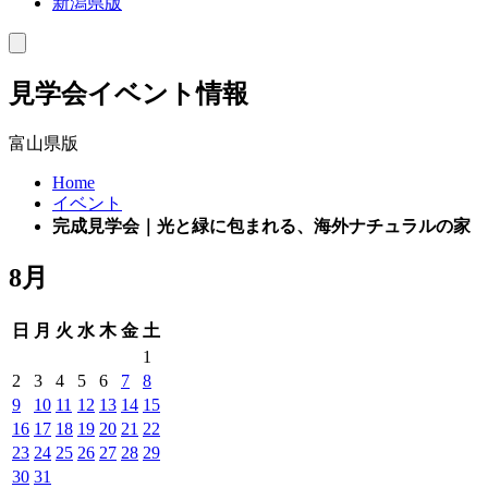
新潟県版
toggle
navigation
見学会イベント情報
富山県版
Home
イベント
完成見学会｜光と緑に包まれる、海外ナチュラルの家
8月
日
月
火
水
木
金
土
1
2
3
4
5
6
7
8
9
10
11
12
13
14
15
16
17
18
19
20
21
22
23
24
25
26
27
28
29
30
31