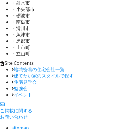
・射水市
・小矢部市
・砺波市
・南砺市
・滑川市
・魚津市
・黒部市
・上市町
・立山町
Site Contents
地域密着の住宅会社一覧
建てたい家のスタイルで探す
住宅見学会
勉強会
イベント
ご掲載に関する
お問い合わせ
sitemap