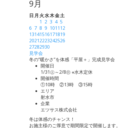
9月
日
月
火
水
木
金
土
1
2
3
4
5
6
7
8
9
10
11
12
13
14
15
16
17
18
19
20
21
22
23
24
25
26
27
28
29
30
見学会
冬の‘’暖かさ”を体感「平屋＋」完成見学会
開催日
1/31㊏～2/8㊐ ※水木定休
開催時間
①10時 ②13時 ③15時
エリア
射水市
企業
エツサス株式会社
冬は体感のチャンス！
お施主様のご厚意で期間限定で開催します。