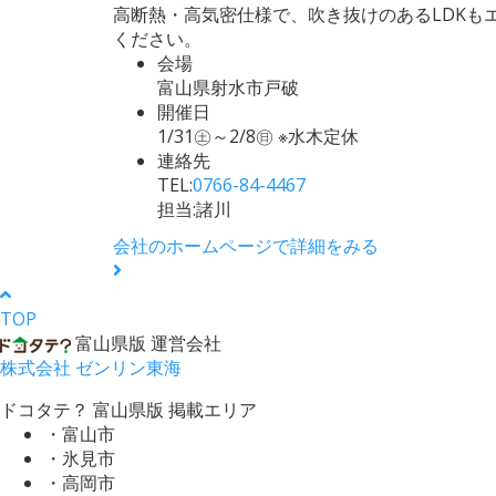
高断熱・高気密仕様で、吹き抜けのあるLDKも
ください。
会場
富山県射水市戸破
開催日
1/31㊏～2/8㊐ ※水木定休
連絡先
TEL:
0766-84-4467
担当:諸川
会社のホームページで詳細をみる
TOP
富山県版 運営会社
株式会社 ゼンリン東海
ドコタテ？ 富山県版 掲載エリア
・富山市
・氷見市
・高岡市