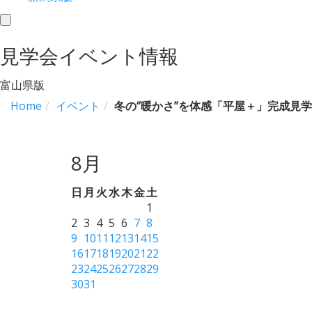
toggle
navigation
見学会イベント情報
富山県版
Home
イベント
冬の‘’暖かさ”を体感「平屋＋」完成見
8月
日
月
火
水
木
金
土
1
2
3
4
5
6
7
8
9
10
11
12
13
14
15
16
17
18
19
20
21
22
23
24
25
26
27
28
29
30
31