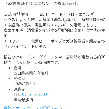
『GX志向型住宅×エコワン』の省エネ設計。
GX志向型住宅 ： ZEH（ネット・ゼロ・エネルギー・
ハウス）よりも厳しい省エネ基準を満たし、断熱性能や省
エネ設備の導入、再生可能エネルギーの活用によって、一
次エネルギー消費量の削減率を飛躍的に高めた次世代の住
宅
エコワン ： 電気ヒートポンプとガス給湯器を組み合わ
せたハイブリッド給湯器
横並びのキッチン・ダイニングや、居場所が複数ある約20
帖の「広々LDK」が特徴的です。
会場
富山県高岡市高陵町
開催日
2025/12/6-7
連絡先
TEL:
0766-28-2500
担当:波多野
会社のホームページで詳細をみる