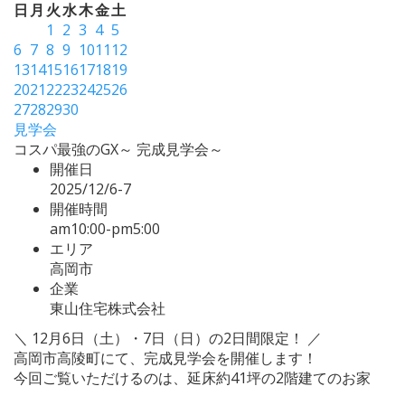
日
月
火
水
木
金
土
1
2
3
4
5
6
7
8
9
10
11
12
13
14
15
16
17
18
19
20
21
22
23
24
25
26
27
28
29
30
見学会
コスパ最強のGX～ 完成見学会～
開催日
2025/12/6-7
開催時間
am10:00-pm5:00
エリア
高岡市
企業
東山住宅株式会社
＼ 12月6日（土）・7日（日）の2日間限定！ ／
高岡市高陵町にて、完成見学会を開催します！
今回ご覧いただけるのは、延床約41坪の2階建てのお家