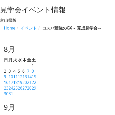
navigation
見学会イベント情報
富山県版
Home
イベント
コスパ最強のGX～ 完成見学会～
8月
日
月
火
水
木
金
土
1
2
3
4
5
6
7
8
9
10
11
12
13
14
15
16
17
18
19
20
21
22
23
24
25
26
27
28
29
30
31
9月