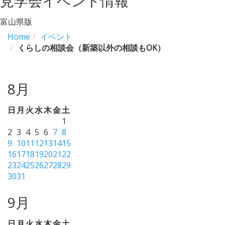
見学会イベント情報
富山県版
Home
イベント
くらしの相談会（新築以外の相談もOK）
8月
日
月
火
水
木
金
土
1
2
3
4
5
6
7
8
9
10
11
12
13
14
15
16
17
18
19
20
21
22
23
24
25
26
27
28
29
30
31
9月
日
月
火
水
木
金
土