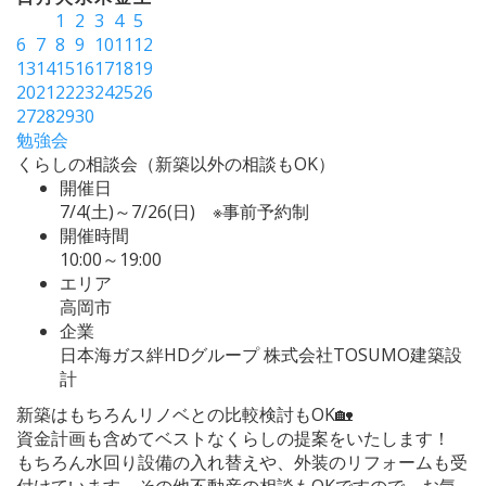
1
2
3
4
5
6
7
8
9
10
11
12
13
14
15
16
17
18
19
20
21
22
23
24
25
26
27
28
29
30
勉強会
くらしの相談会（新築以外の相談もOK）
開催日
7/4(土)～7/26(日) ※事前予約制
開催時間
10:00～19:00
エリア
高岡市
企業
日本海ガス絆HDグループ 株式会社TOSUMO建築設
計
新築はもちろんリノベとの比較検討もOK🏡
資金計画も含めてベストなくらしの提案をいたします！
もちろん水回り設備の入れ替えや、外装のリフォームも受
付けています。その他不動産の相談もOKですので、お気