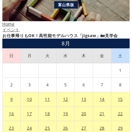
富山県版
Home
イベント
お仕事帰りもOK！高性能モデルハウス「jigsaw」🏡見学会
8月
日
月
火
水
木
金
土
1
2
3
4
5
6
7
8
9
10
11
12
13
14
15
16
17
18
19
20
21
22
23
24
25
26
27
28
29