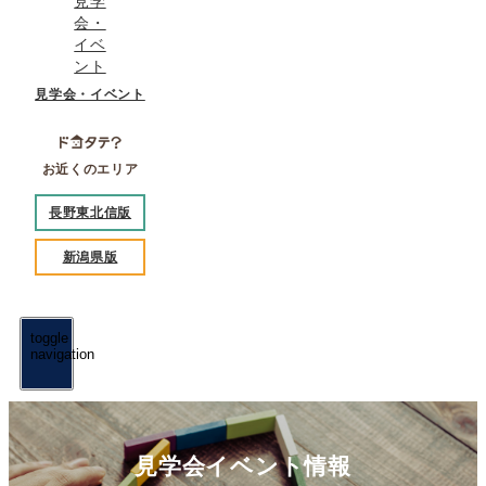
見学会・イベント
お近くのエリア
長野東北信版
新潟県版
toggle
navigation
見学会イベント情報