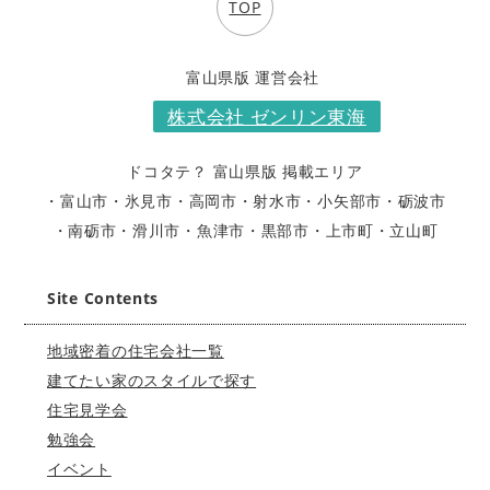
TOP
富山県版 運営会社
株式会社 ゼンリン東海
ドコタテ？ 富山県版 掲載エリア
・富山市
・氷見市
・高岡市
・射水市
・小矢部市
・砺波市
・南砺市
・滑川市
・魚津市
・黒部市
・上市町
・立山町
Site Contents
地域密着の住宅会社一覧
建てたい家のスタイルで探す
住宅見学会
勉強会
イベント