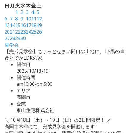
日
月
火
水
木
金
土
1
2
3
4
5
6
7
8
9
10
11
12
13
14
15
16
17
18
19
20
21
22
23
24
25
26
27
28
29
30
見学会
【完成見学会】ちょっとせまい間口の土地に、1.5階の書
斎とでかLDKの家
開催日
2025/10/18-19
開催時間
am10:00-pm5:00
エリア
高岡市
企業
東山住宅株式会社
＼ 10月18日（土）・19日（日）の2日間限定！ ／
高岡市木津にて、完成見学会を開催します！
今回ご覧いただけるのは、延床約42坪の2階建てのお家。