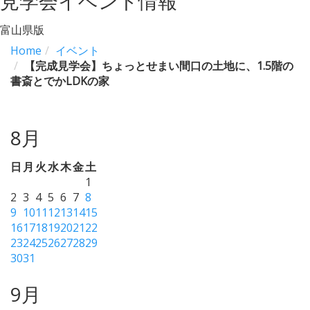
見学会イベント情報
富山県版
Home
イベント
【完成見学会】ちょっとせまい間口の土地に、1.5階の
書斎とでかLDKの家
8月
日
月
火
水
木
金
土
1
2
3
4
5
6
7
8
9
10
11
12
13
14
15
16
17
18
19
20
21
22
23
24
25
26
27
28
29
30
31
9月