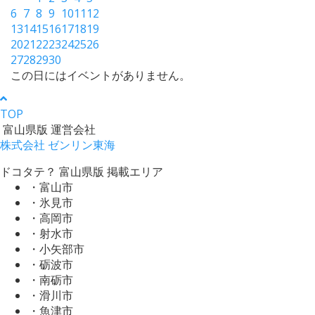
6
7
8
9
10
11
12
13
14
15
16
17
18
19
20
21
22
23
24
25
26
27
28
29
30
この日にはイベントがありません。
TOP
富山県版 運営会社
株式会社 ゼンリン東海
ドコタテ？ 富山県版 掲載エリア
・富山市
・氷見市
・高岡市
・射水市
・小矢部市
・砺波市
・南砺市
・滑川市
・魚津市