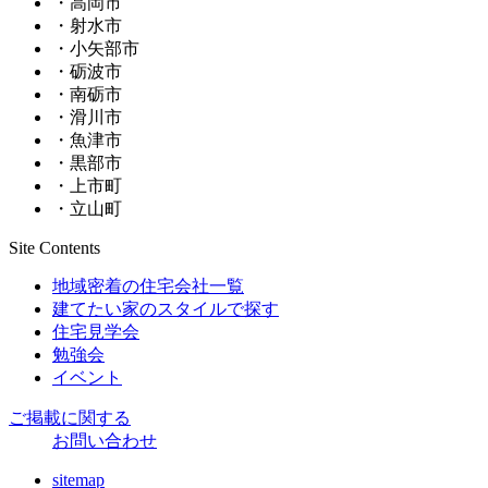
・高岡市
・射水市
・小矢部市
・砺波市
・南砺市
・滑川市
・魚津市
・黒部市
・上市町
・立山町
Site Contents
地域密着の住宅会社一覧
建てたい家のスタイルで探す
住宅見学会
勉強会
イベント
ご掲載に関する
お問い合わせ
sitemap