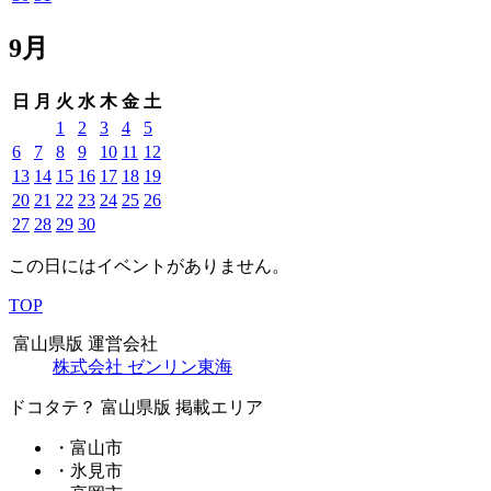
9月
日
月
火
水
木
金
土
1
2
3
4
5
6
7
8
9
10
11
12
13
14
15
16
17
18
19
20
21
22
23
24
25
26
27
28
29
30
この日にはイベントがありません。
TOP
富山県版 運営会社
株式会社 ゼンリン東海
ドコタテ？ 富山県版 掲載エリア
・富山市
・氷見市